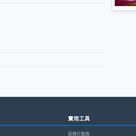
實用工具
彩券行查詢