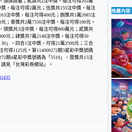
4」。頭獎摃龜；貳獎共2注中獎，每注可得202萬
注中獎，每注可得2萬元；伍獎共155注中獎，每注
推薦內容
163注中獎，每注可得400元；捌獎共1萬2085注
0元；普獎共2萬7550注中獎，每注可得100元。
、30」，頭獎共3注中獎，每注可得800萬元；貳獎共
00元；肆獎共7萬2148注中獎，每注可得50
7、30」，四合1注中獎，可得21萬2500元；三合
可得1125元。第114000272期3星彩中獎號碼
0272期4星彩中獎號碼為「5510」，壹獎共15注
，請見「台灣彩券網站」。
241435