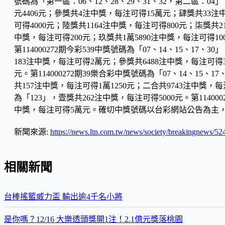
號碼為「第一區：06、12、28、29、31、32，第二區：0
元4406元；參獎共4注中獎，每注可得15萬元；肆獎共33
可得4000元；陸獎共1164注中獎，每注可得800元；柒獎共2
中獎，每注可得200元；玖獎共1萬5890注中獎，每注可得10
第114000272期今彩539中獎號碼為「07、14、15、17
183注中獎，每注可得2萬元；參獎共6488注中獎，每注可得3
元。第114000272期39樂合彩中獎號碼為「07、14、15、1
共157注中獎，每注可得1萬1250元；二合共9743注中獎，每注
為「123」，壹獎共262注中獎，每注可得5000元。第11400
中獎，每注可得5萬元。確切中獎號碼以台彩網站公告為主
新聞來源:
https://news.ltn.com.tw/news/society/breakingnews/5
相關新聞
台棒搖籃威力盃 輸出逾4千名小將
是你嗎？12/16 大樂透頭獎開1注！2.1億元獎落桃園