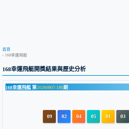
首頁
168幸運飛艇
168幸運飛艇開獎結果與歷史分析
168幸運飛艇
第
20260807-180
期
09
02
04
05
01
03