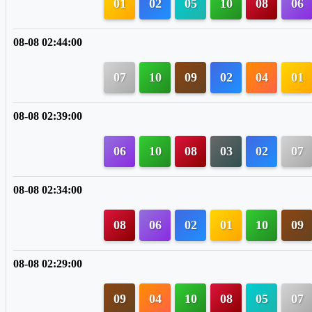
01
02
05
10
08
06
08-08 02:44:00
07
10
09
02
04
01
08-08 02:39:00
06
10
08
03
02
07
08-08 02:34:00
08
06
02
01
10
09
08-08 02:29:00
09
04
10
08
05
07