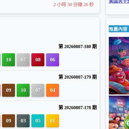
美國男子堅
2 小時 30 分鐘 25 秒
推薦內容
第 20260807-180 期
10
07
08
06
第 20260807-179 期
09
10
07
04
第 20260807-178 期
09
03
05
01