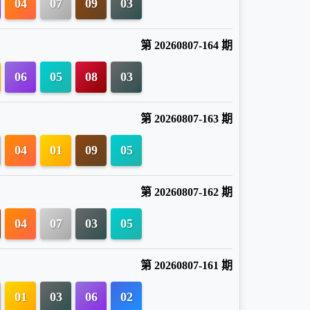
04
07
09
03
第 20260807-164 期
06
05
08
03
第 20260807-163 期
04
01
09
05
第 20260807-162 期
04
07
03
05
第 20260807-161 期
01
03
06
02