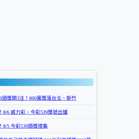
539頭獎開3注！800萬獎落台北、新竹
8/6 威力彩、今彩539獎號出爐
8/5 今彩539頭獎摃龜