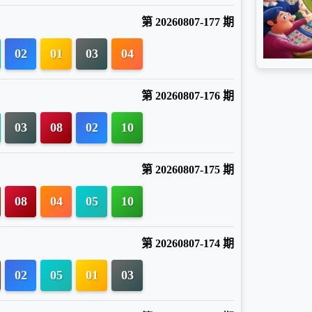
第 20260807-177 期
02
01
03
04
第 20260807-176 期
03
08
02
10
第 20260807-175 期
08
04
05
10
第 20260807-174 期
02
05
01
03