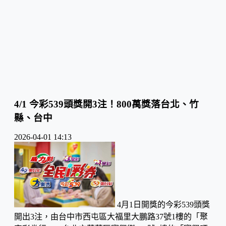
4/1 今彩539頭獎開3注！800萬獎落台北、竹
縣、台中
2026-04-01 14:13
4月1日開獎的今彩539頭獎
開出3注，由台中市西屯區大福里大鵬路37號1樓的「聚