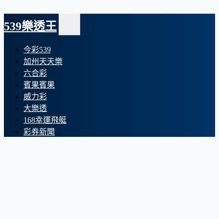
539樂透王
今彩539
加州天天樂
六合彩
賓果賓果
威力彩
大樂透
168幸運飛艇
彩券新聞