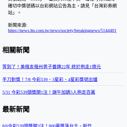
確切中獎號碼以台彩網站公告為主，請見「台灣彩券網
站」。
新聞來源:
https://news.ltn.com.tw/news/society/breakingnews/5144401
相關新聞
等到了！美俄亥俄州男子養牌22年 終於抱走1億元
手刀對獎！7/8 今彩539、3星彩、4星彩獎號出爐
5/31 今彩539頭獎開1注！端午加碼5人抱走百萬
最新新聞
8/6今彩539頭獎開3注！800萬獎落台北、新竹