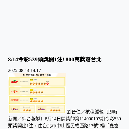
8/14今彩539頭獎開1注! 800萬獎落台北
2025-08-14 14:17
劉晉仁／核稿編輯〔即時
新聞／綜合報導〕8月14日開獎的第114000197期今彩539
頭獎開出1注，由台北市中山區民權西路13號1樓「鑫富