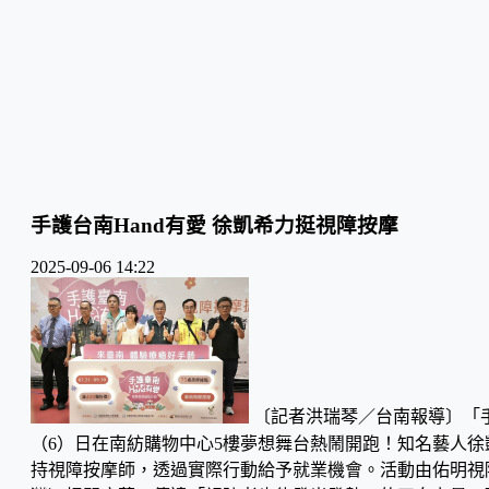
手護台南Hand有愛 徐凱希力挺視障按摩
2025-09-06 14:22
〔記者洪瑞琴／台南報導〕「手
（6）日在南紡購物中心5樓夢想舞台熱鬧開跑！知名藝人
持視障按摩師，透過實際行動給予就業機會。活動由佑明視