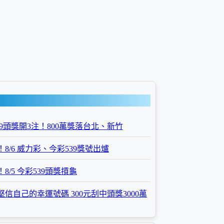
539頭獎開3注！800萬獎落台北、新竹
8/6 威力彩、今彩539獎號出爐
8/5 今彩539頭獎摃龜
信自己的幸運號碼 300元刮中頭獎3000萬