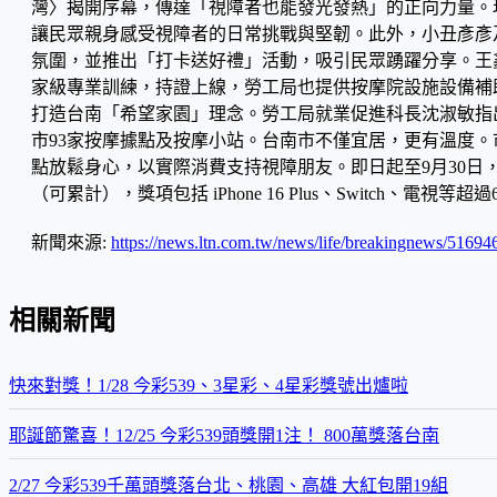
灣〉揭開序幕，傳達「視障者也能發光發熱」的正向力量。
讓民眾親身感受視障者的日常挑戰與堅韌。此外，小丑彥彥及
氛圍，並推出「打卡送好禮」活動，吸引民眾踴躍分享。王鑫
家級專業訓練，持證上線，勞工局也提供按摩院設施設備補
打造台南「希望家園」理念。勞工局就業促進科長沈淑敏指出
市93家按摩據點及按摩小站。台南市不僅宜居，更有溫度
點放鬆身心，以實際消費支持視障朋友。即日起至9月30日
（可累計），獎項包括 iPhone 16 Plus、Switch、電視等超
新聞來源:
https://news.ltn.com.tw/news/life/breakingnews/51694
相關新聞
快來對獎！1/28 今彩539、3星彩、4星彩獎號出爐啦
耶誕節驚喜！12/25 今彩539頭獎開1注！ 800萬獎落台南
2/27 今彩539千萬頭獎落台北、桃園、高雄 大紅包開19組