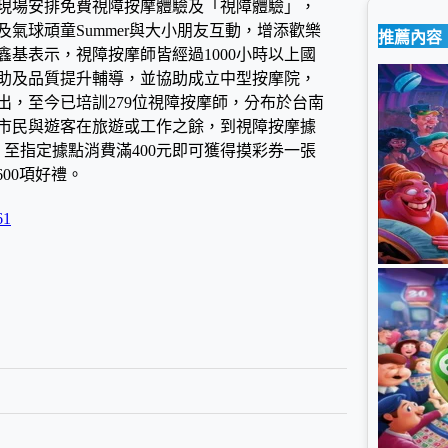
現場安排免費視障按摩體驗及「視障體驗」，
氣球頑童Summer與大小朋友互動，增添歡樂
推薦內容
基表示，視障按摩師皆經過1000小時以上國
助及品質提升輔導，並協助成立中型按摩院，
，至今已培訓279位視障按摩師，分布於台南
。市民與遊客在旅遊或工作之餘，到視障按摩據
，至指定據點消費滿400元即可獲得摸彩券一張
過600項好禮。
61