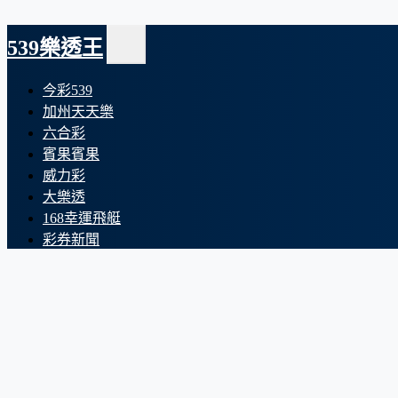
539樂透王
今彩539
加州天天樂
六合彩
賓果賓果
威力彩
大樂透
168幸運飛艇
彩券新聞