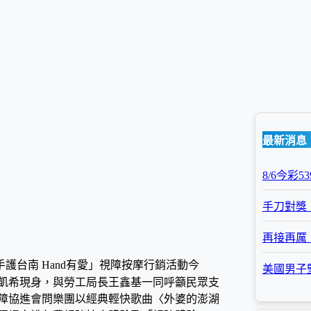
最新消息
8/6今彩
手刀對獎！
再接再厲！
護台南 Hand有愛」視障按摩行銷活動今
美國男子堅
徐凱希現身，與勞工局長王鑫基一同呼籲民眾支
障協進會問樂團以經典輕快歌曲〈外婆的澎湖