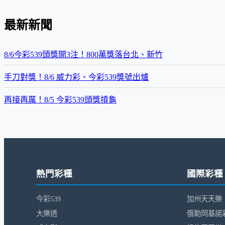
最新新聞
8/6今彩539頭獎開3注！800萬獎落台北、新竹
手刀對獎！8/6 威力彩、今彩539獎號出爐
再接再厲！8/5 今彩539頭獎摃龜
熱門彩種
國際彩種
今彩539
加州天天樂
大樂透
俄勒岡基諾