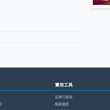
實用工具
彩券行查詢
彩
解夢選號