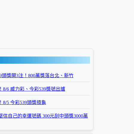
539頭獎開3注！800萬獎落台北、新竹
8/6 威力彩、今彩539獎號出爐
8/5 今彩539頭獎摃龜
信自己的幸運號碼 300元刮中頭獎3000萬