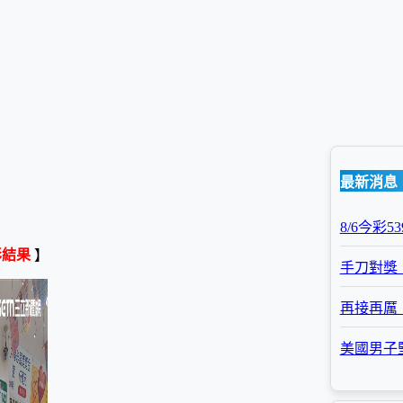
最新消息
8/6今彩
彩結果
】
手刀對獎！
再接再厲！
美國男子堅