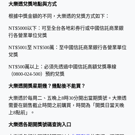
大樂透兌獎地點與方式
根據中獎金額的不同，大樂透的兌獎方式如下：
NT$5000以下：可至全台各地彩券行或中國信託商業銀
行各營業單位兌獎
NT$5001至 NT$500萬：至中國信託商業銀行各營業單位
兌獎
NT$500萬以上：必須先透過中國信託高額兌獎專線
（0800-024-500）預約兌獎
大樂透開獎星期幾？幾點後不能買？
大樂透於每周二、五晚上8時30分開出當期獎號。大樂透
需要在銷售截止時間之前購買，時間為「開獎日當天晚
上8點前」。
大樂透各期開獎號碼查詢入口