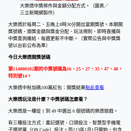
大樂透中獎條件與金額分配方式。（圖表／
三立新聞網製作）
大樂透於每周二、五晚上8時30分開出當期獎號。本期開
獎號碼、頭獎金額與獎金分配、玩法規則、即時直播與
中獎查詢連結，每週更新不中斷。（實際公告與中獎獎
號以台彩公布為準）
今日大樂透開獎號碼
第114000102期的中獎號碼為16、25、27、35、47、48，
特別號14。
大樂透中秋加碼100萬紅包：開獎結果
點此查看
​大樂透玩法是什麼？中獎號碼怎麼看？
大樂透是一種從 1 到 49 中選出 6 個號碼的樂透遊戲。
有三種投注方式：畫記選號、口頭投注、智慧型手機電
子選號單（QR Code）投注。而113年1月1日開始，包含