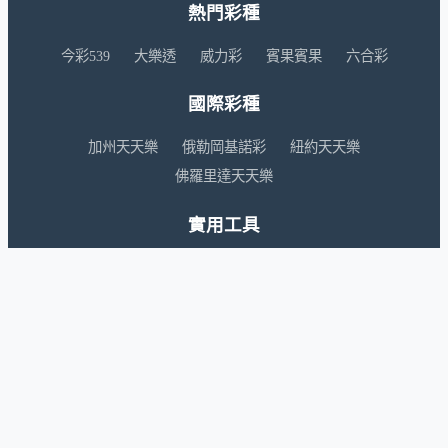
熱門彩種
今彩539
大樂透
威力彩
賓果賓果
六合彩
國際彩種
加州天天樂
俄勒岡基諾彩
紐約天天樂
佛羅里達天天樂
實用工具
彩券行查詢
解夢選號
彩票新聞
網站資訊
首頁
關於我們
網站地圖
台灣彩券官網