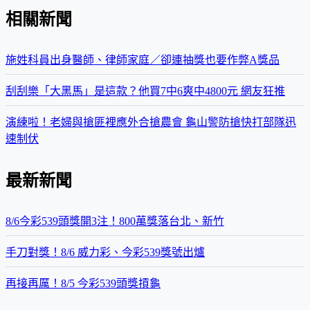
相關新聞
施姓科員出身醫師、律師家庭／卻連抽獎也要作弊A獎品
刮刮樂「大黑馬」是這款？他買7中6爽中4800元 網友狂推
演練啦！老婦與搶匪裡應外合搶農會 龜山警防搶快打部隊迅
速制伏
最新新聞
8/6今彩539頭獎開3注！800萬獎落台北、新竹
手刀對獎！8/6 威力彩、今彩539獎號出爐
再接再厲！8/5 今彩539頭獎摃龜