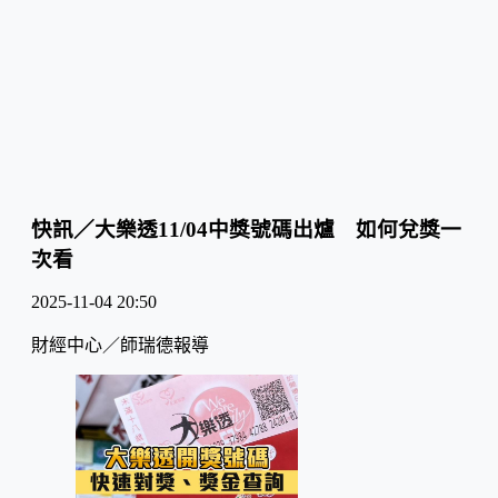
快訊／大樂透11/04中獎號碼出爐 如何兌獎一
次看
2025-11-04 20:50
財經中心／師瑞德報導