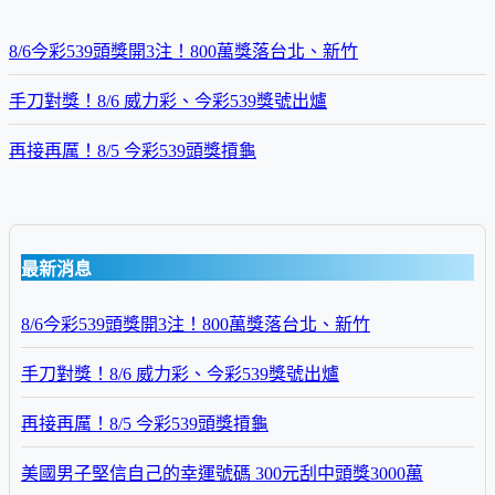
8/6今彩539頭獎開3注！800萬獎落台北、新竹
手刀對獎！8/6 威力彩、今彩539獎號出爐
再接再厲！8/5 今彩539頭獎摃龜
最新消息
8/6今彩539頭獎開3注！800萬獎落台北、新竹
手刀對獎！8/6 威力彩、今彩539獎號出爐
再接再厲！8/5 今彩539頭獎摃龜
美國男子堅信自己的幸運號碼 300元刮中頭獎3000萬