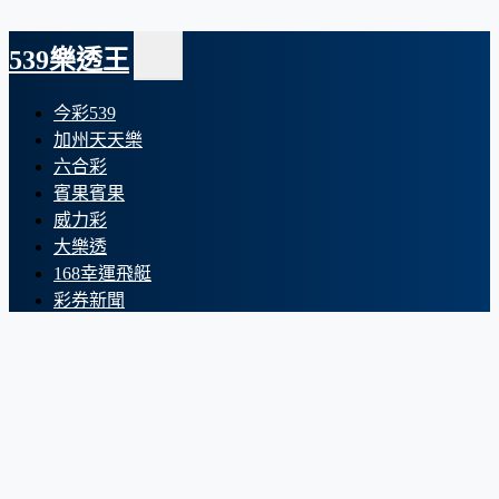
539樂透王
今彩539
加州天天樂
六合彩
賓果賓果
威力彩
大樂透
168幸運飛艇
彩券新聞