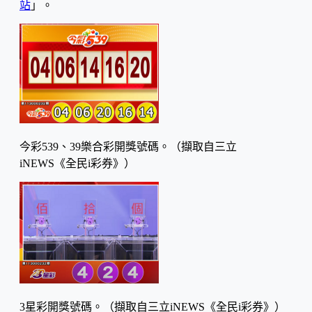
站
」。
今彩539、39樂合彩開獎號碼。（擷取自三立
iNEWS《全民i彩券》）
3星彩開獎號碼。（擷取自三立iNEWS《全民i彩券》）