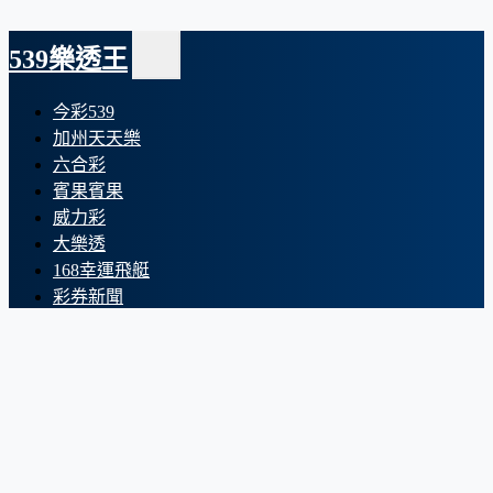
539樂透王
今彩539
加州天天樂
六合彩
賓果賓果
威力彩
大樂透
168幸運飛艇
彩券新聞