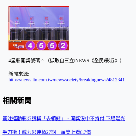
4星彩開獎號碼。（擷取自三立iNEWS《全民i彩券》）
新聞來源:
https://news.ltn.com.tw/news/society/breakingnews/4812341
相關新聞
簽注運動彩券謊稱「去領錢」、開獎沒中不肯付 下場曝光
手刀衝！威力彩連槓27期 頭獎上看8.7億