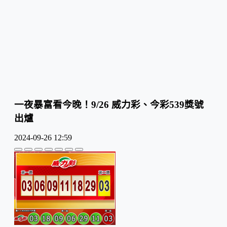
一夜暴富看今晚！9/26 威力彩、今彩539獎號
出爐
2024-09-26 12:59