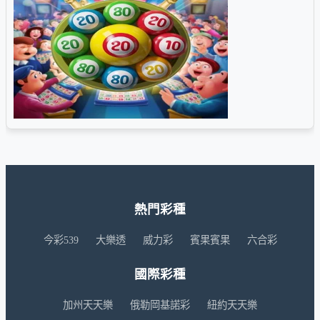
熱門彩種
今彩539
大樂透
威力彩
賓果賓果
六合彩
國際彩種
加州天天樂
俄勒岡基諾彩
紐約天天樂