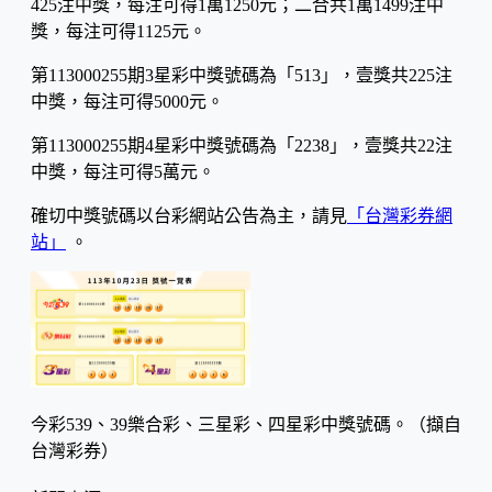
425注中獎，每注可得1萬1250元；二合共1萬1499注中
獎，每注可得1125元。
第113000255期3星彩中獎號碼為「513」，壹獎共225注
中獎，每注可得5000元。
第113000255期4星彩中獎號碼為「2238」，壹獎共22注
中獎，每注可得5萬元。
確切中獎號碼以台彩網站公告為主，請見
「台灣彩券網
站」
。
今彩539、39樂合彩、三星彩、四星彩中獎號碼。（擷自
台灣彩券）