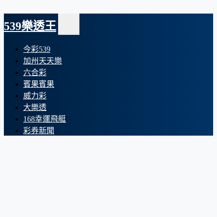
539樂透王
今彩539
加州天天樂
六合彩
賓果賓果
威力彩
大樂透
168幸運飛艇
彩券新聞